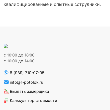
месте, как на чертеже. Затем приступают к
квалифицированные и опытные сотрудники.
установке потолка: монтируют стандартные багеты
по периметру комнату, делают закладные под
светильники и натягивают полотно.
с 10:00 до 18:00
с 10:00 до 14:00
8 (939) 710-07-05
info@1-potolok.ru
Вызвать замерщика
Калькулятор стоимости